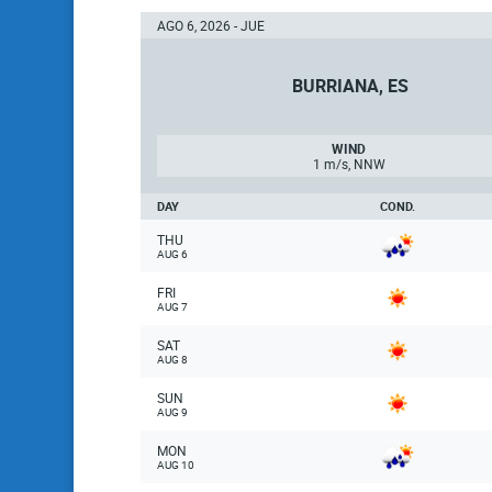
AGO 6, 2026 - JUE
BURRIANA, ES
WIND
1 m/s, NNW
DAY
COND.
THU
AUG 6
FRI
AUG 7
SAT
AUG 8
SUN
AUG 9
MON
AUG 10